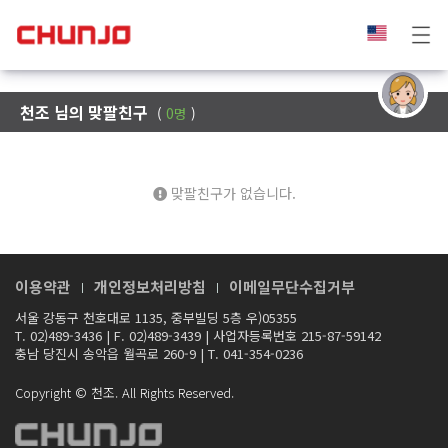
[
천조
] 님의 홈
맞팔친구
팔로워
팔로윙
천조 님의 맞팔친구
(
0명
)
맞팔친구가 없습니다.
이용약관
개인정보처리방침
이메일무단수집거부
서울 강동구 천호대로 1135, 중부빌딩 5층 우)05355
T. 02)489-3436
|
F. 02)489-3439
|
사업자등록번호 215-87-59142
충남 당진시 송악읍 월곡로 260-9
|
T. 041-354-0236
Copyright © 천조. All Rights Reserved.