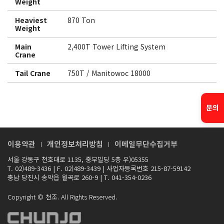
Weight
Heaviest
870 Ton
Weight
Main
2,400T Tower Lifting System
Crane
Tail Crane
750T / Manitowoc 18000
문의
이용약관
개인정보처리방침
이메일무단수집거부
서울 강동구 천호대로 1135, 중부빌딩 5층 우)05355
T. 02)489-3436
|
F. 02)489-3439
|
사업자등록번호 215-87-59142
충남 당진시 송악읍 월곡로 260-9
|
T. 041-354-0236
Copyright © 천조. All Rights Reserved.