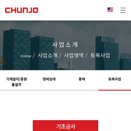
사업소개
사업소개
사업영역
토목사업
Home
기계설치/중량
장비임대
풍력
토목사업
물설치