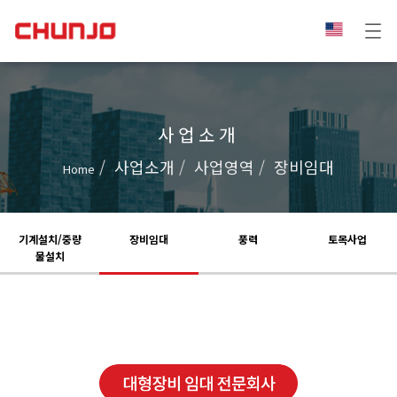
사업소개
사업소개
사업영역
장비임대
Home
기계설치/중량
장비임대
풍력
토목사업
물설치