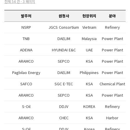
전체 54 건 - 3 페이지
발주처
원청사
현장위치
분야
NSRP
JGCS Consortium
Vietnam
Refinery
TNB
DAELIM
Malaysia
Power Plant
ADEWA
HYUNDAI E&C
UAE
Power Plant
ARAMCO
SEPCO
KSA
Power Plant
Pagbilao Energy
DAELIM
Philippines
Power Plant
SAFCO
SGC E-TEC
KSA
Chemical Plant
ARAMCO
SEPCO
KSA
Power Plant
S-Oil
DDJV
KOREA
Refinery
ARAMCO
CHEC
KSA
Harbor
S-Oil
DDJV
Korea
Refinery